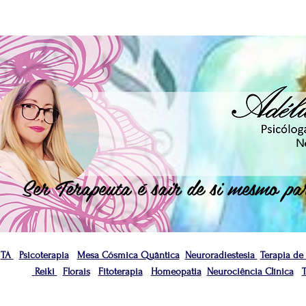
N
Ser Terapeuta é sair de si mesmo par
TA
Psicoterapia
Mesa Cósmica Quântica
Neuroradiestesia
Terapia de
Reiki
Florais
Fitoterapia
Homeopatia
Neurociência Clínica