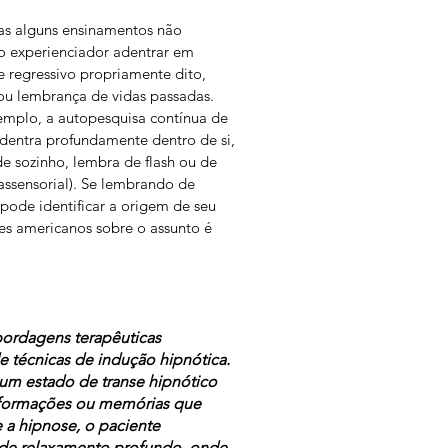
mas alguns ensinamentos não
ao experienciador adentrar em
e regressivo propriamente dito,
u lembrança de vidas passadas.
mplo, a autopesquisa contínua de
dentra profundamente dentro de si,
 sozinho, lembra de flash ou de
assensorial). Se lembrando de
pode identificar a origem de seu
es americanos sobre o assunto é
bordagens terapêuticas
 técnicas de indução hipnótica.
um estado de transe hipnótico
informações ou memórias que
 a hipnose, o paciente
 de relaxamento profundo, onde