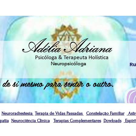
Neuropsicóloga
Ru
 de si mesmo para sentir o outro.
Neuroradiestesia
Terapia de Vidas Passadas
Constelação Familiar
Astr
atia
Neurociência Clínica
Terapias Complementares
Dowloads
Espiri