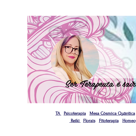
Ser Terapeuta é sair
TA
Psicoterapia
Mesa Cósmica Quântica
Reiki
Florais
Fitoterapia
Homeop