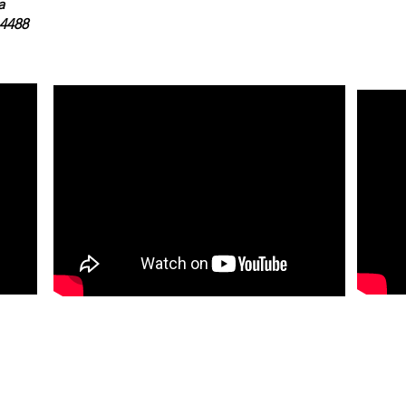
a
-4488