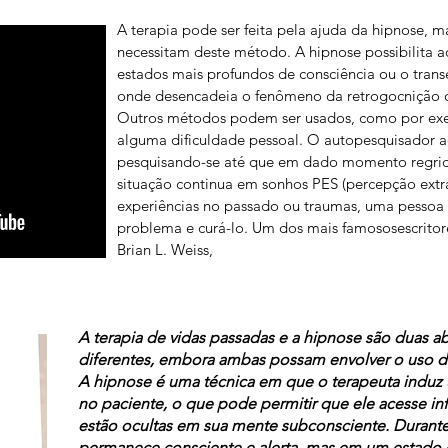
A terapia pode ser feita pela ajuda da hipnose, 
necessitam deste método. A hipnose possibilita 
estados mais profundos de consciência ou o trans
onde desencadeia o fenômeno da retrogocnição o
Outros métodos podem ser usados, como por exe
alguma dificuldade pessoal. O autopesquisador a
pesquisando-se até que em dado momento regride
situação continua em sonhos PES (percepção extr
experiências no passado ou traumas, uma pessoa 
problema e curá-lo. Um dos mais famososescritor
Brian L. Weiss,
A terapia de vidas passadas e a hipnose são duas a
diferentes, embora ambas possam envolver o uso de
A hipnose é uma técnica em que o terapeuta induz 
no paciente, o que pode permitir que ele acesse 
estão ocultas em sua mente subconsciente. Durante
permanece consciente e alerta, mas em um estado