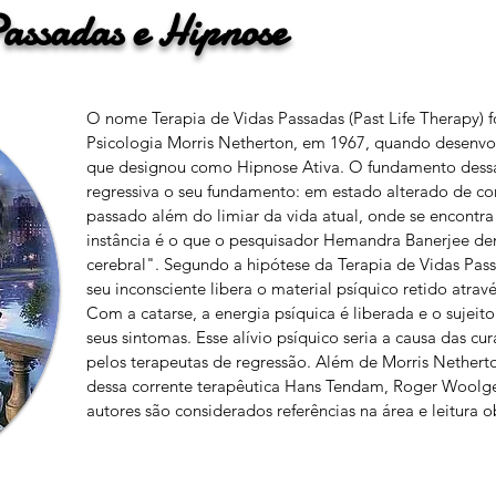
Passadas e Hipnose
O nome Terapia de Vidas Passadas (Past Life Therapy) 
Psicologia Morris Netherton, em 1967, quando desenv
que designou como Hipnose Ativa. O fundamento dess
regressiva o seu fundamento: em estado alterado de con
passado além do limiar da vida atual, onde se encontr
instância é o que o pesquisador Hemandra Banerjee d
cerebral". Segundo a hipótese da Terapia de Vidas Pass
seu inconsciente libera o material psíquico retido atr
Com a catarse, a energia psíquica é liberada e o sujeito 
seus sintomas. Esse alívio psíquico seria a causa das cura
pelos terapeutas de regressão. Além de Morris Nethert
dessa corrente terapêutica Hans Tendam, Roger Woolger 
autores são considerados referências na área e leitura 