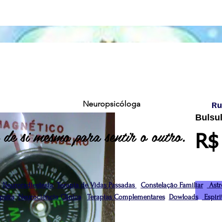
Neuropsicóloga
Ru
Bulsu
 de si mesmo para sentir o outro.
R$
Neuroradiestesia
Terapia de Vidas Passadas
Constelação Familiar
Astr
atia
Neurociência Clínica
Terapias Complementares
Dowloads
Espiri