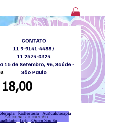
Login
CONTATO
11 9-9141-4488 /
11 2574-0324
a 15 de Setembro, 96, Saúde -
São Paulo
la
Preço
 18,00
oterapia
Radiestesia
Aurículoterapia
Adicionar ao carrinho
tualidade
Loja
Quem Sou Eu