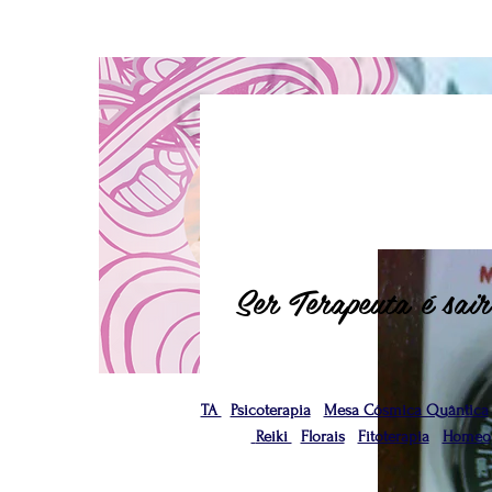
Ser Terapeuta é sair
TA
Psicoterapia
Mesa Cósmica Quântica
Reiki
Florais
Fitoterapia
Homeop