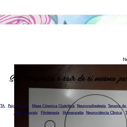
N
Ser Terapeuta é sair de si mesmo par
TA
Psicoterapia
Mesa Cósmica Quântica
Neuroradiestesia
Terapia de
Reiki
Florais
Fitoterapia
Homeopatia
Neurociência Clínica