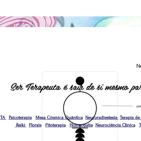
N
Ser Terapeuta é sair de si mesmo par
TA
Psicoterapia
Mesa Cósmica Quântica
Neuroradiestesia
Terapia de
Reiki
Florais
Fitoterapia
Homeopatia
Neurociência Clínica