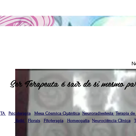
N
Ser Terapeuta é sair de si mesmo par
TA
Psicoterapia
Mesa Cósmica Quântica
Neuroradiestesia
Terapia de
Reiki
Florais
Fitoterapia
Homeopatia
Neurociência Clínica