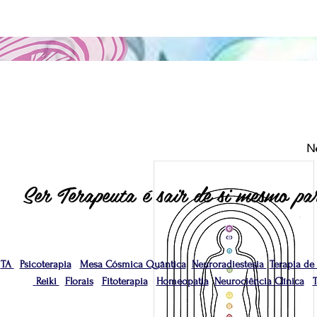
N
Ser Terapeuta é sair de si mesmo par
TA
Psicoterapia
Mesa Cósmica Quântica
Neuroradiestesia
Terapia de
Reiki
Florais
Fitoterapia
Homeopatia
Neurociência Clínica