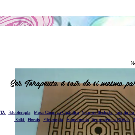
N
Ser Terapeuta é sair de si mesmo par
TA
Psicoterapia
Mesa Cósmica Quântica
Neuroradiestesia
Terapia de
Reiki
Florais
Fitoterapia
Homeopatia
Neurociência Clínica