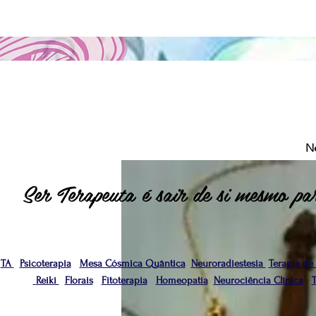
N
Ser Terapeuta é sair de si mesmo par
TA
Psicoterapia
Mesa Cósmica Quântica
Neuroradiestesia
Terapia de
Reiki
Florais
Fitoterapia
Homeopatia
Neurociência Clínica