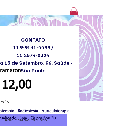
Login
CONTATO
11 9-9141-4488 /
11 2574-0324
a 15 de Setembro, 96, Saúde -
São Paulo
gramaton
Preço
 12,00
om 16
oterapia
Radiestesia
Aurículoterapia
tualidade
Loja
Quem Sou Eu
Adicionar ao carrinho