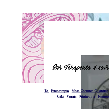
Ser Terapeuta é sair
TA
Psicoterapia
Mesa Cósmica Quântica
Reiki
Florais
Fitoterapia
Homeop