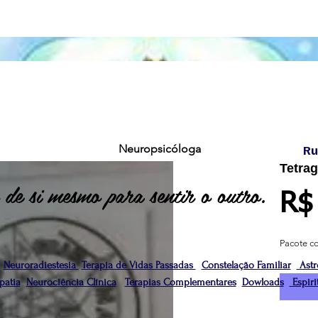
Neuropsicóloga
Ru
Tetra
 de si mesmo para sentir o outro.
R$
Pacote c
Neuroradiestesia
Terapia de Vidas Passadas
Constelação Familiar
Astr
atia
Neurociência Clínica
Terapias Complementares
Dowloads
Espiri