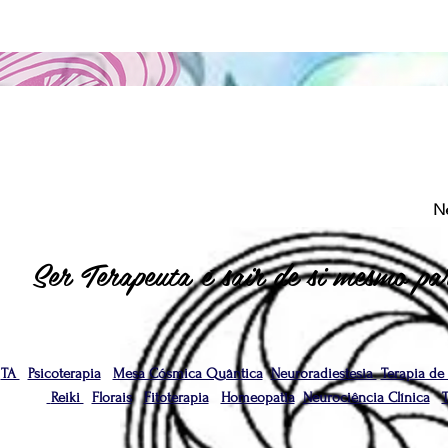
N
Ser Terapeuta é sair de si mesmo par
TA
Psicoterapia
Mesa Cósmica Quântica
Neuroradiestesia
Terapia de
Reiki
Florais
Fitoterapia
Homeopatia
Neurociência Clínica