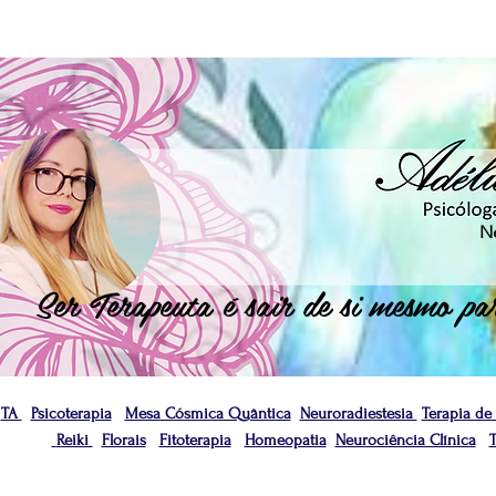
N
Ser Terapeuta é sair de si mesmo par
TA
Psicoterapia
Mesa Cósmica Quântica
Neuroradiestesia
Terapia de
Reiki
Florais
Fitoterapia
Homeopatia
Neurociência Clínica