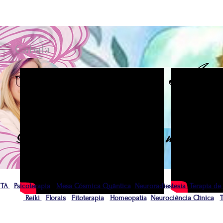
Cabala
N
Ser Terapeuta é sair de si mesmo par
TA
Psicoterapia
Mesa Cósmica Quântica
Neuroradiestesia
Terapia de
Reiki
Florais
Fitoterapia
Homeopatia
Neurociência Clínica