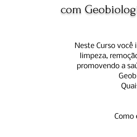
com Geobiolog
Neste Curso você i
limpeza, remoção
promovendo a saú
Geobi
Quai
Como e