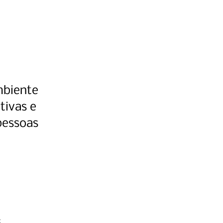
mbiente
tivas e
pessoas
.
s