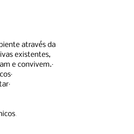
biente através da
ivas existentes,
tam e convivem.·
cos·
tar·
.
nicos