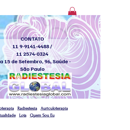
Login
CONTATO
11 9-9141-4488 /
11 2574-0324
a 15 de Setembro, 96, Saúde -
São Paulo
oterapia
Radiestesia
Aurículoterapia
tualidade
Loja
Quem Sou Eu