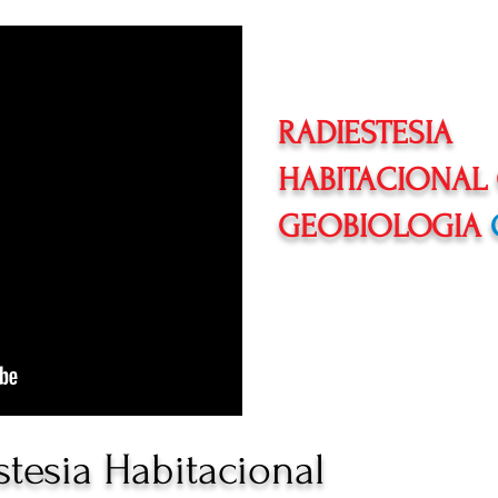
2º Módulo
RADIESTESIA
HABITACIONAL
GEOBIOLOGIA
tesia Habitacional