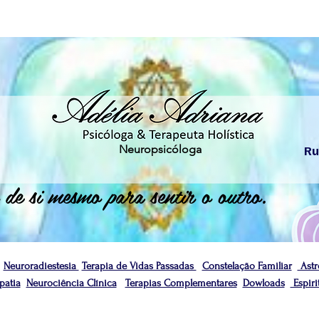
Neuropsicóloga
Ru
 de si mesmo para sentir o outro.
Neuroradiestesia
Terapia de Vidas Passadas
Constelação Familiar
Astr
atia
Neurociência Clínica
Terapias Complementares
Dowloads
Espiri