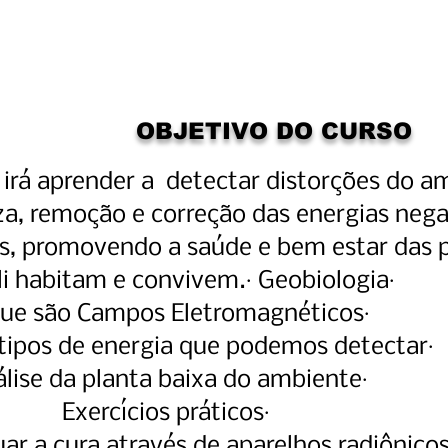
OBJETIVO DO CURSO
 irá aprender a detectar distorções do a
za, remoção e correção das energias nega
es, promovendo a saúde e bem estar das 
li habitam e convivem.· Geobiologia·
ue são Campos Eletromagnéticos·
 tipos de energia que podemos detectar·
lise da planta baixa do ambiente·
Exercícios práticos·
ar a cura através de aparelhos
radiônico