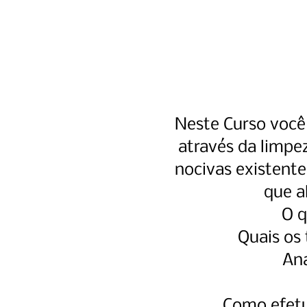
Neste Curso você
através da limpe
nocivas existent
que a
O q
Quais os
Aná
Como efetu