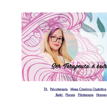
Ser Terapeuta é sair
TA
Psicoterapia
Mesa Cósmica Quântica
Reiki
Florais
Fitoterapia
Homeop