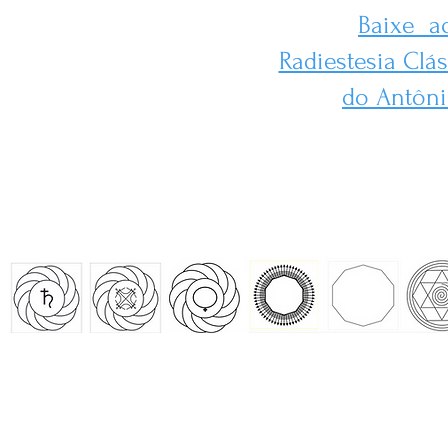
Baixe aq
Radiestesia Clás
do Antôni