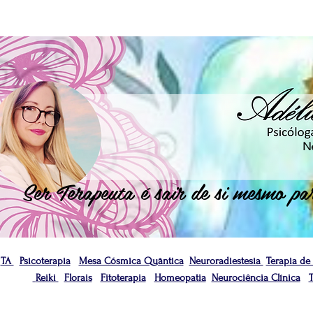
N
Ser Terapeuta é sair de si mesmo par
TA
Psicoterapia
Mesa Cósmica Quântica
Neuroradiestesia
Terapia de
TA
|
Psicoterapia
|
Mesa Cósmica Quântica
|
Terapia de Vida
Reiki
Florais
Fitoterapia
Homeopatia
Neurociência Clínica
Reiki
|
Florais
|
Fi
toterapia
|
Homeopatia
|
Neur